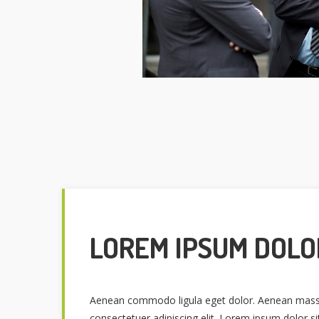
LOREM IPSUM DOLO
Aenean commodo ligula eget dolor. Aenean massa
consectetuer adipiscing elit. Lorem ipsum dolor s