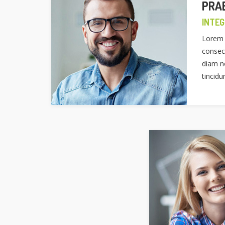
PRA
INTEG
Lorem 
consect
diam 
tincidu