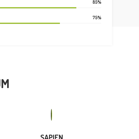
85%
75%
UM
SAPIEN