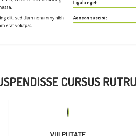
Ligula eget
massa.
Aenean suscipit
cing elit, sed diam nonummy nibh
am erat volutpat.
USPENDISSE CURSUS RUTR
VULPUTATE